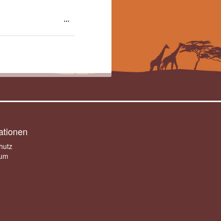
Diese
...
Metabox
ein-/ausblenden.
ationen
hutz
sum