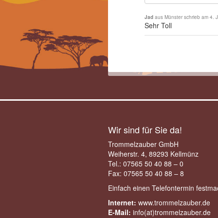
Jad
aus
Münster
schrieb am
4. 
Sehr Toll
Wir sind für Sie da!
Trommelzauber GmbH
Weiherstr. 4, 89293 Kellmünz
Tel.: 07565 50 40 88 – 0
Fax: 07565 50 40 88 – 8
Einfach einen
Telefontermin festm
Internet:
www.trommelzauber.de
E-Mail:
info(at)trommelzauber.de