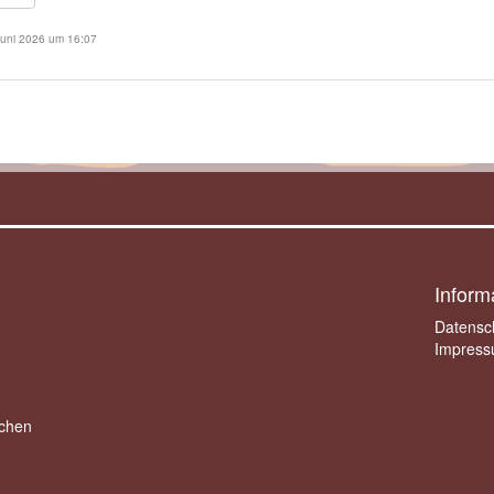
Juni 2026
um
16:07
Inform
Datensc
Impres
achen