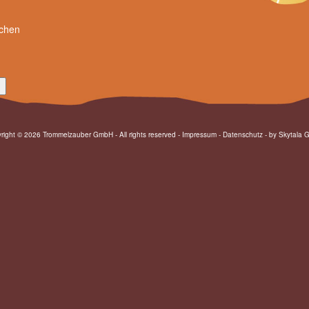
achen
right © 2026 Trommelzauber GmbH - All rights reserved -
Impressum
-
Datenschutz
- by
Skytala 