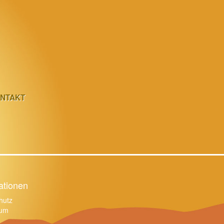
NTAKT
NTAKT
ationen
hutz
sum