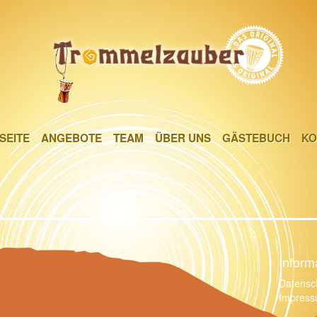
SEITE
ANGEBOTE
TEAM
ÜBER UNS
GÄSTEBUCH
KO
SEITE
ANGEBOTE
TEAM
ÜBER UNS
GÄSTEBUCH
KO
Inform
Datensc
Impres