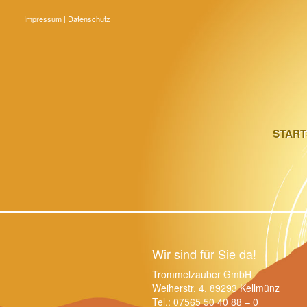
Impressum
|
Datenschutz
START
START
Wir sind für Sie da!
Trommelzauber GmbH
Weiherstr. 4, 89293 Kellmünz
Tel.: 07565 50 40 88 – 0