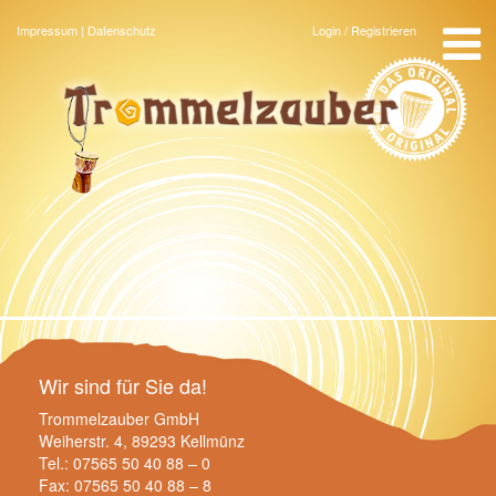
Menu
Impressum
|
Datenschutz
Login / Registrieren
Startseite
Angebote
Team
Über uns
Gästebuch
Kontakt
Wir sind für Sie da!
Trommelzauber GmbH
Weiherstr. 4, 89293 Kellmünz
Tel.: 07565 50 40 88 – 0
Fax: 07565 50 40 88 – 8