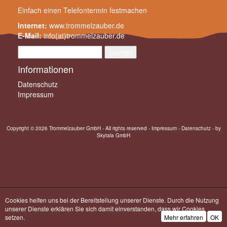
Einfach einen
Telefontermin festmachen
Internet:
www.trommelzauber.de
E-Mail:
info(at)trommelzauber.de
Suchen
nach:
Informationen
Datenschutz
Impressum
Copyright © 2026 Trommelzauber GmbH - All rights reserved -
Impressum
-
Datenschutz
- by
Skytala GmbH
Cookies helfen uns bei der Bereitstellung unserer Dienste. Durch die Nutzung
unserer Dienste erklären Sie sich damit einverstanden, dass wir Cookies
setzen.
Mehr erfahren
OK