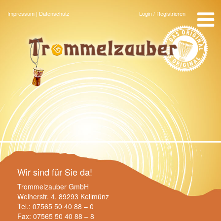
Menu
Impressum
|
Datenschutz
Login / Registrieren
Startseite
Angebote
Team
Über uns
Gästebuch
Kontakt
Wir sind für Sie da!
Trommelzauber GmbH
Weiherstr. 4, 89293 Kellmünz
Tel.: 07565 50 40 88 – 0
Fax: 07565 50 40 88 – 8