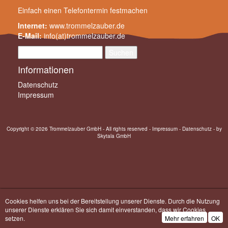
Einfach einen
Telefontermin festmachen
Internet:
www.trommelzauber.de
E-Mail:
info(at)trommelzauber.de
Suchen
nach:
Informationen
Datenschutz
Impressum
Copyright © 2026 Trommelzauber GmbH - All rights reserved -
Impressum
-
Datenschutz
- by
Skytala GmbH
Cookies helfen uns bei der Bereitstellung unserer Dienste. Durch die Nutzung
unserer Dienste erklären Sie sich damit einverstanden, dass wir Cookies
setzen.
Mehr erfahren
OK