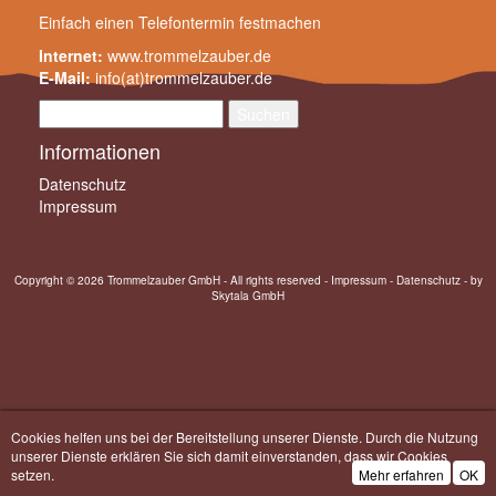
Einfach einen
Telefontermin festmachen
Internet:
www.trommelzauber.de
E-Mail:
info(at)trommelzauber.de
Suchen
nach:
Informationen
Datenschutz
Impressum
Copyright © 2026 Trommelzauber GmbH - All rights reserved -
Impressum
-
Datenschutz
- by
Skytala GmbH
Cookies helfen uns bei der Bereitstellung unserer Dienste. Durch die Nutzung
unserer Dienste erklären Sie sich damit einverstanden, dass wir Cookies
setzen.
Mehr erfahren
OK