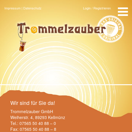
Menu
Impressum
|
Datenschutz
Login / Registrieren
Startseite
Angebote
Team
Über uns
Gästebuch
Kontakt
Wir sind für Sie da!
Trommelzauber GmbH
Weiherstr. 4, 89293 Kellmünz
Tel.: 07565 50 40 88 – 0
Fax: 07565 50 40 88 – 8